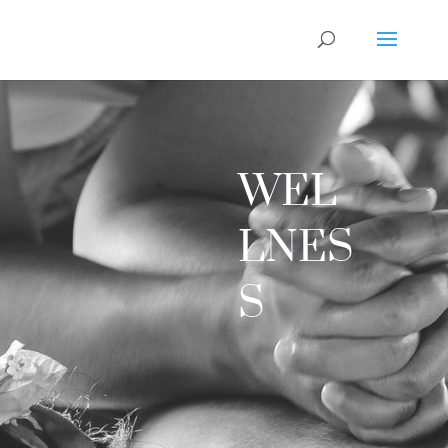
WEL
LNES
S